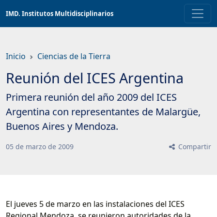
Saltar
IMD. Institutos Multidisciplinarios
a
contenido
principal
Inicio
Ciencias de la Tierra
Reunión del ICES Argentina
Primera reunión del año 2009 del ICES
Argentina con representantes de Malargüe,
Buenos Aires y Mendoza.
05
de
marzo
de
2009
Compartir
El jueves 5 de marzo en las instalaciones del ICES
Regional Mendoza, se reunieron autoridades de la