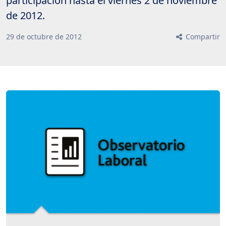
participación hasta el viernes 2 de noviembre
de 2012.
29
de
octubre
de
2012
Compartir