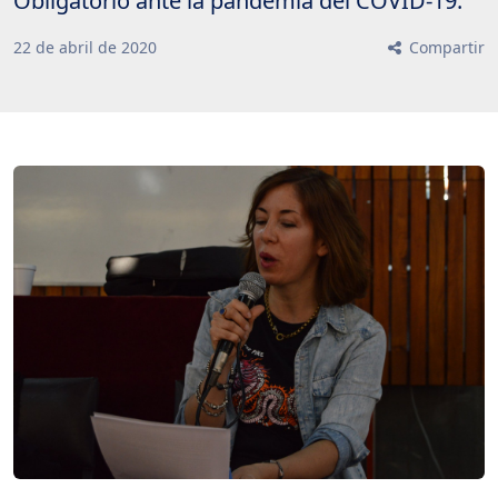
Obligatorio ante la pandemia del COVID-19.
22
de
abril
de
2020
Compartir