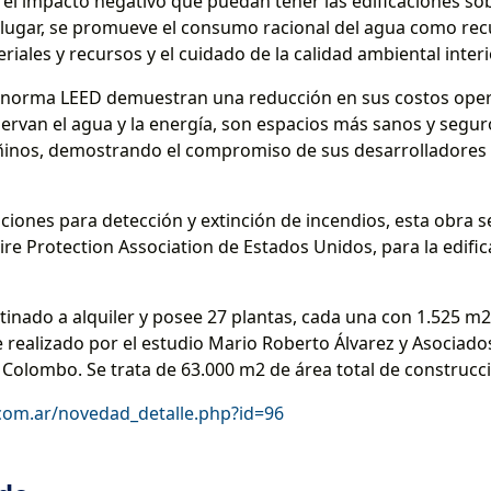
 el impacto negativo que puedan tener las edificaciones s
lugar, se promueve el consumo racional del agua como recur
iales y recursos y el cuidado de la calidad ambiental interi
 la norma LEED demuestran una reducción en sus costos ope
nservan el agua y la energía, son espacios más sanos y segu
ñinos, demostrando el compromiso de sus desarrolladores 
laciones para detección y extinción de incendios, esta obra
Fire Protection Association de Estados Unidos, para la edific
tinado a alquiler y posee 27 plantas, cada una con 1.525 m2
e realizado por el estudio Mario Roberto Álvarez y Asociado
. Colombo. Se trata de 63.000 m2 de área total de construcc
com.ar/novedad_detalle.php?id=96