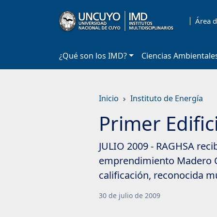
Saltar
a
Área d
contenido
principal
¿Qué son los IMD?
Ciencias Ambientale
Inicio
Instituto de Energía
Primer Edific
JULIO 2009 - RAGHSA recibi
emprendimiento Madero Offi
calificación, reconocida 
30
de
julio
de
2009