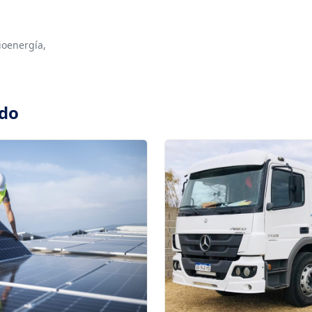
ioenergía,
ado