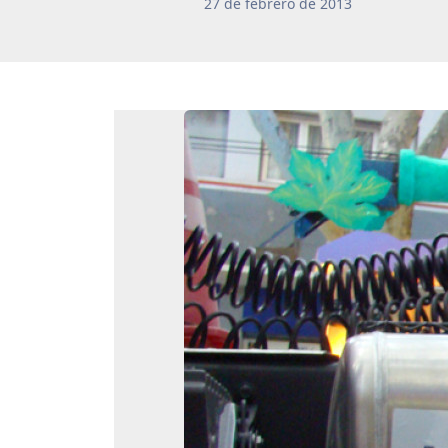
27
de
febrero
de
2013