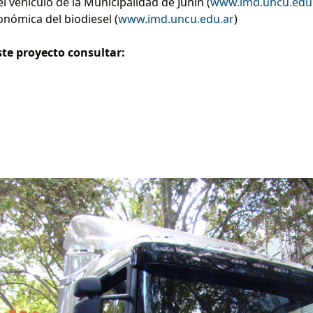
el vehículo de la Municipalidad de Junín (
www.imd.uncu.edu
onómica del biodiesel (
www.imd.uncu.edu.ar
)
te proyecto consultar: