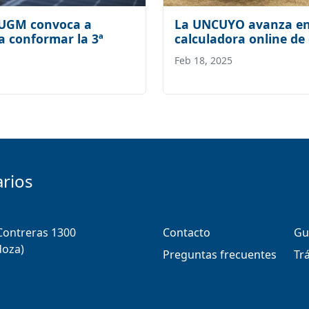
 AUGM convoca a
La UNCUYO avanza en 
 conformar la 3ª
calculadora online de 
Feb 18, 2025
arios
 Contreras 1300
Contacto
Gu
doza)
Preguntas frecuentes
Tr