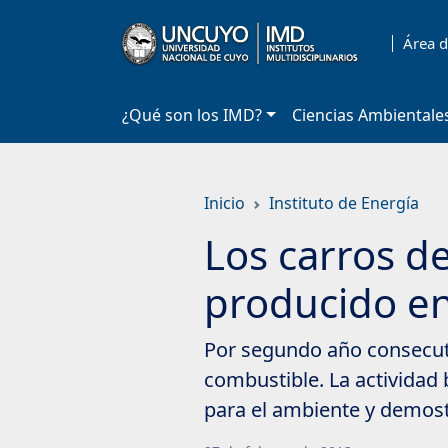
Saltar
a
Área d
contenido
principal
¿Qué son los IMD?
Ciencias Ambientale
Inicio
Instituto de Energía
Los carros de
producido en
Por segundo año consecuti
combustible. La actividad 
para el ambiente y demostr