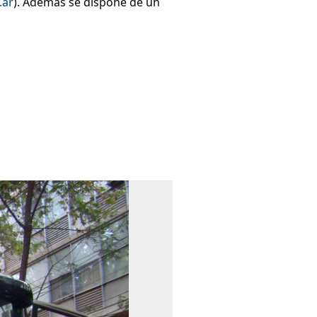
.ar
). Además se dispone de un