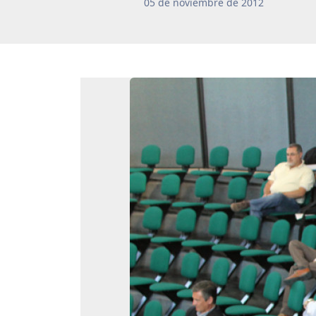
05
de
noviembre
de
2012