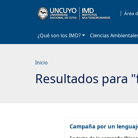
Saltar
a
Área d
contenido
principal
¿Qué son los IMD?
Ciencias Ambientale
Inicio
Resultados para "
Campaña por un lenguaje