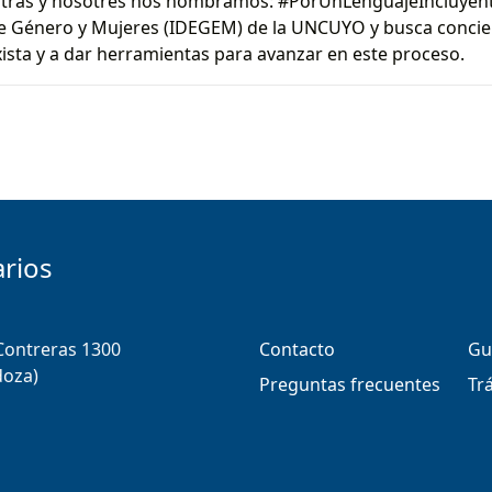
tras y nosotres nos nombramos: #PorUnLenguajeIncluyente”
 de Género y Mujeres (IDEGEM) de la UNCUYO y busca concie
xista y a dar herramientas para avanzar en este proceso.
arios
 Contreras 1300
Contacto
Gu
doza)
Preguntas frecuentes
Tr